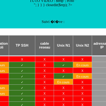
TUTO VIDEO :
$tmp"; echo "
"; } } } closedir($rep); ?>
Suivi �l�ve :