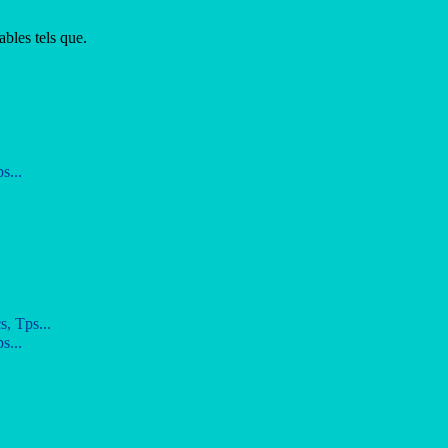
bles tels que.
s...
, Tps...
s...