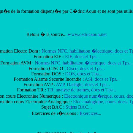
n�s de la formation dispens�e par C�dric Aoun et ne sont pas utilisa
Retour � la source...
www.cedricaoun.net
mation Electro Dom :
Normes NFC, habilitation �lectrique, docs et Tp
Formation EIE :
EIE, docs et Tps...
Formation AVM :
Normes NFC, habilitation �lectrique, docs et Tps...
Formation CISCO :
Cisco, docs et Tps...
Formation DOS :
DOS, docs et Tps...
Formation Alarme Securite Incendie :
ASI, docs et Tps...
Formation AVP :
AVP, Daslight, docs et Tps...
Formation TR :
TR, analyse de trames, docs et Tps...
on cours Electroniue Numerique :
Electronique num�rique, cours, docs
mation cours Electroniue Analogique :
Elec analogique, cours, docs, Tp
Sujet BAC :
Sujets BAC...
Exercices de r�visions :
Exercices...